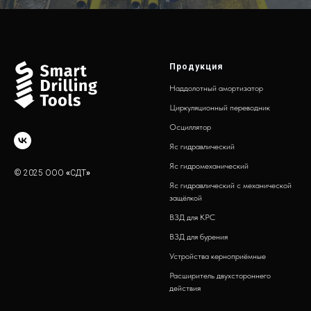
Продукция
Наддолотный амортизатор
Циркуляционный переводник
Осциллятор
Яс гидравлический
Яс гидромеханический
© 2025 ООО
«
СДТ
»
Яс гидравлический с механической
защёлкой
ВЗД для КРС
ВЗД для бурения
Устройства керноприёмные
Расширитель двухстороннего
действия