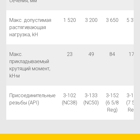
сечения, мм
Макс. допустимая
1 520
3 200
3 650
5 378
растягивающая
нагрузка, kH
Макс.
23
49
84
177
прикладываемый
крутящий момент,
kH∙м
Присоединительные
3-102
3-133
3-152
3-177
резьбы (API)
(NC38)
(NC50)
(6 5/8
(7 5/8
Reg)
Reg)