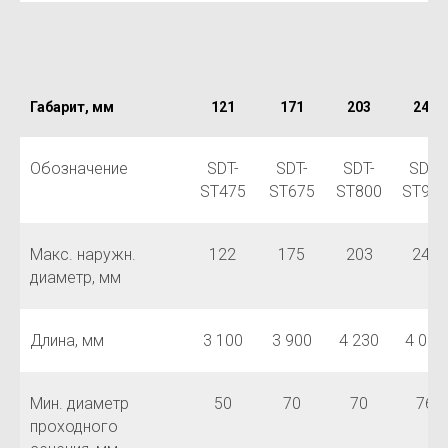
Габарит, мм
121
171
203
241
Обозначение
SDT-
SDT-
SDT-
SDT-
ST475
ST675
ST800
ST950
Макс. наружн.
122
175
203
241
диаметр, мм
Длина, мм
3 100
3 900
4 230
4 010
Мин. диаметр
50
70
70
76
проходного