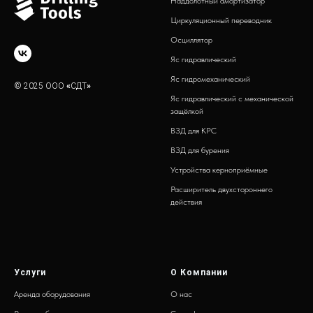
Наддолотный амортизатор
Циркуляционный переводник
Осциллятор
Яс гидравлический
Яс гидромеханический
© 2025 ООО
«
СДТ
»
Яс гидравлический с механической
защёлкой
ВЗД для КРС
ВЗД для бурения
Устройства керноприёмные
Расширитель двухстороннего
действия
Услуги
О Компании
Аренда оборудования
О нас