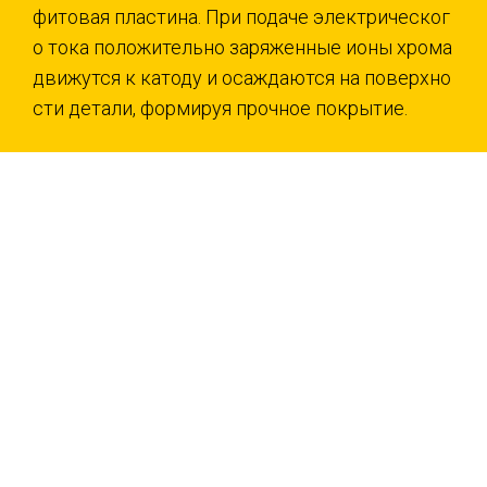
фитовая пластина. При подаче электрическог
о тока положительно заряженные ионы хрома
движутся к катоду и осаждаются на поверхно
сти детали, формируя прочное покрытие.
Почему выбирают нас:
Большой опыт сотрудников в гальванике
(>10 лет)
Передовое оборудование ведущих произв
одителей мира.
Инновационные технологии.