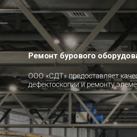
Ремонт бурового оборудов
ООО
«
СДТ
»
предоставляет качес
дефектоскопии и ремонту элеме