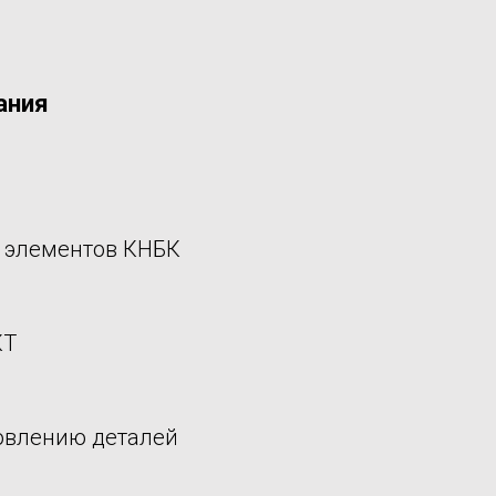
ания
 элементов КНБК
КТ
новлению деталей